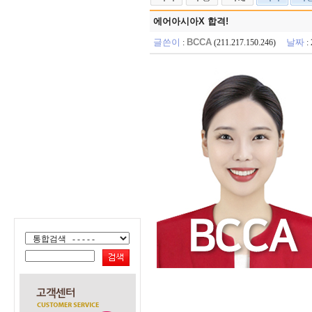
에어아시아X 합격!
글쓴이
BCCA
날짜
:
(211.217.150.246)
: