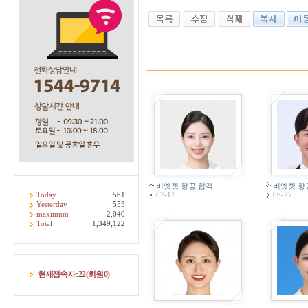
비엣젯 항공 합격
비엣젯 항
Today
561
07-11
06-27
Yesterday
553
maximum
2,040
Total
1,349,122
현재접속자 :
22
(회원
0
)