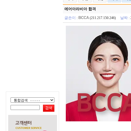
에어아라비아 합격
글쓴이
BCCA
날짜
:
(211.217.150.246)
: