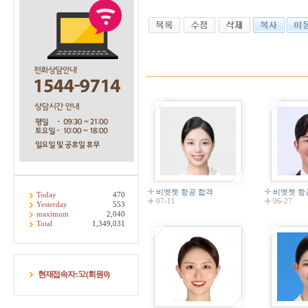
비엣젯 항공 합격
비엣젯 항
Today
470
07-11
06-27
Yesterday
553
maximum
2,040
Total
1,349,031
현재접속자 :
52
(회원
0
)