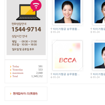
타이거항공 승무원합…
타이거항
01-24
01-24
Today
591
Yesterday
553
maximum
2,040
타이거항공 승무원합…
타이거항
Total
1,349,152
01-24
01-24
현재접속자 :
32
(회원
0
)